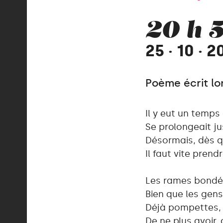
20 h 5
25 · 10 · 
Poème écrit lo
Il y eut un temps
Se prolongeait ju
Désormais, dès q
Il faut vite prend
Les rames bondé
Bien que les gen
Déjà pompettes, 
De ne plus avoir,