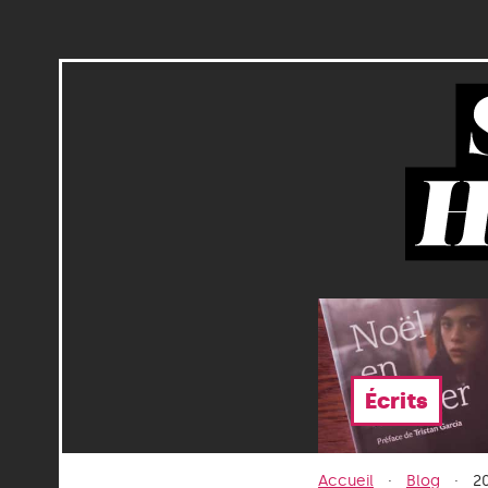
Écrits
Accueil
Blog
2