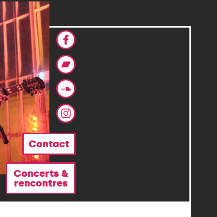
Facebook
Bandcamp
Soundcloud
Instagram
Contact
Concerts &
rencontres