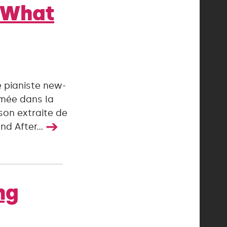
– What
e pianiste new-
imée dans la
son extraite de
➔
nd After...
ng