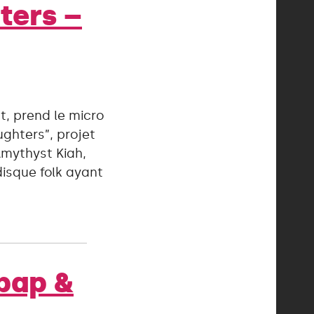
ters –
t, prend le micro
ughters”, projet
Amythyst Kiah,
disque folk ayant
bap &