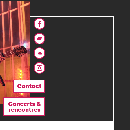
Facebook
Bandcamp
Soundcloud
Instagram
Contact
Concerts &
rencontres