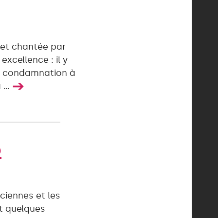
 et chantée par
excellence : il y
ne condamnation à
➔
...
o
ciennes et les
et quelques