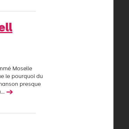
ell
ommé Moselle
ue le pourquoi du
chanson presque
➔
...