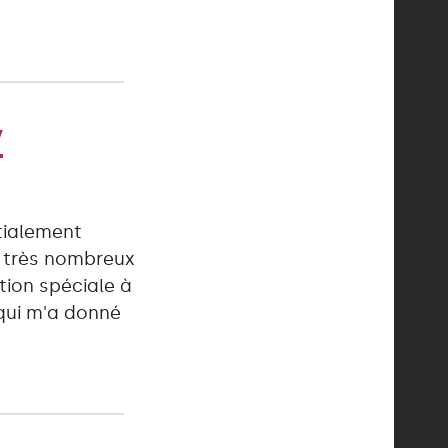
y
itialement
de très nombreux
tion spéciale à
qui m'a donné